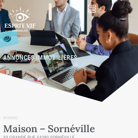
ANNONCES IMMOBILIÈRES
Accueil
>
Biens immobiliers
>
Maison – Sornéville
#VM382
Maison – Sornéville
33 GRANDE RUE 54280 SORNÉVILLE