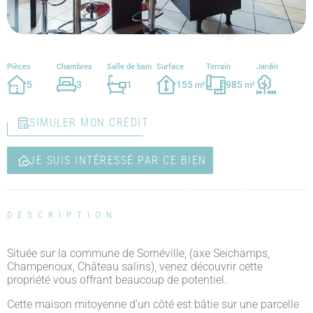
Pièces
Chambres
Salle de bain
Surface
Terrain
Jardin
5
3
1
155
985
m²
m²
SIMULER MON CRÉDIT
JE SUIS INTÉRESSÉ PAR CE BIEN
DESCRIPTION
Située sur la commune de Sornéville, (axe Seichamps,
Champenoux, Château salins), venez découvrir cette
propriété vous offrant beaucoup de potentiel.
Cette maison mitoyenne d’un côté est bâtie sur une parcelle