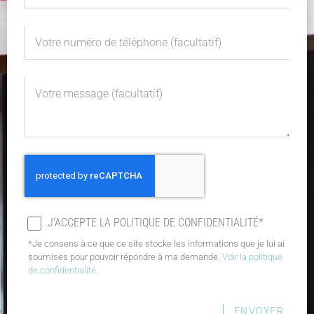
J'ACCEPTE LA POLITIQUE DE CONFIDENTIALITÉ*
*Je consens à ce que ce site stocke les informations que je lui ai
soumises pour pouvoir répondre à ma demande.
Voir la politique
de confidentialité.
ENVOYER