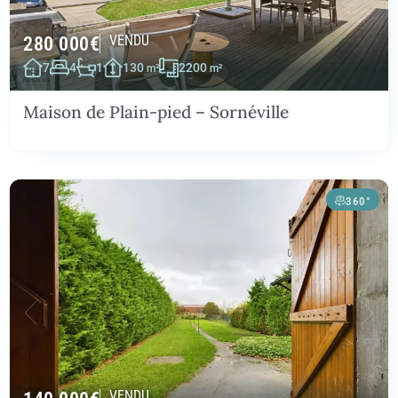
280 000
€
VENDU
7
4
1
130
2200
m²
m²
Maison de Plain-pied – Sornéville
360°
VENDU