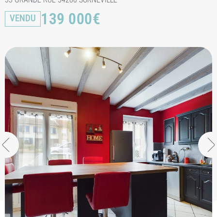
139 000
€
VENDU