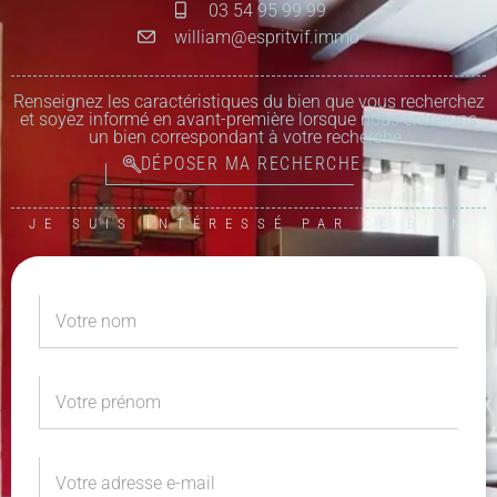
03 54 95 99 99
william@espritvif.immo
Renseignez les caractéristiques du bien que vous recherchez
et soyez informé en avant-première lorsque nous entrerons
un bien correspondant à votre recherche :
DÉPOSER MA RECHERCHE
JE SUIS INTÉRESSÉ PAR CE BIEN