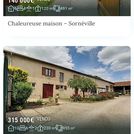
140 000
€
6
4
1
120
491
m²
m²
Chaleureuse maison – Sornéville
315 000
€
VENDU
10
6
2
230
955
m²
m²