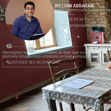
WILLIAM ABRAHAM
Agent commercial & Expert immobi
03 54 95 99 99
william@espritvif.immo
Renseignez les caractéristiques du bien que vous recherchez e
première lorsque nous entrerons un bien correspondant à votre
DÉPOSER MA RECHERCHE