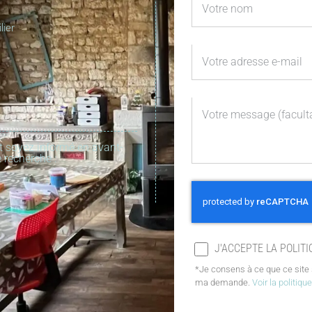
lier
t soyez informé en avant-
 recherche :
J'ACCEPTE LA POLITI
*Je consens à ce que ce site 
ma demande.
Voir la politiqu