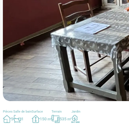
Pièces
Salle de bain
Surface
Terrain
Jardin
5
1
150
535
m²
m²