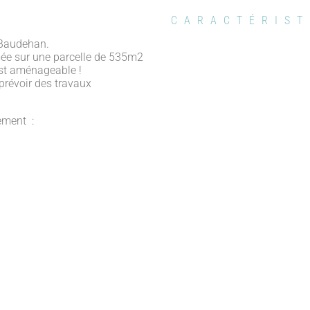
CARACTÉRIST
 Baudehan.
sée sur une parcelle de 535m2
est aménageable !
prévoir des travaux
cement :