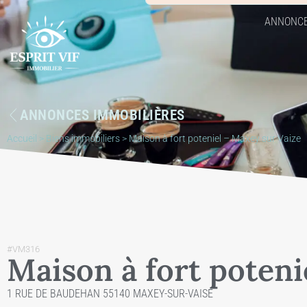
ANNONC
ANNONCES IMMOBILIÈRES
Accueil
>
Biens immobiliers
>
Maison à fort poteniel – Maxey sur Vaize
#VM316
Maison à fort poteni
1 RUE DE BAUDEHAN 55140 MAXEY-SUR-VAISE