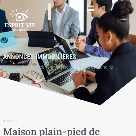
ANNONCES IMMOBILIÈRES
Accueil
>
Biens immobiliers
>
Maison plain-pied de standing –
Haraucourt
#VM297
Maison plain-pied de