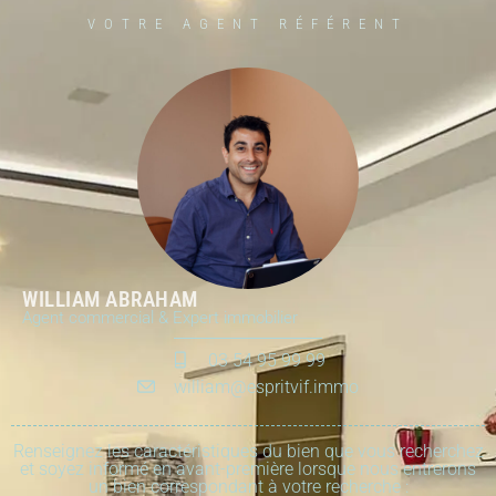
VOTRE AGENT RÉFÉRENT
WILLIAM ABRAHAM
Agent commercial & Expert immobilier
03 54 95 99 99
william@espritvif.immo
Renseignez les caractéristiques du bien que vous recherchez
et soyez informé en avant-première lorsque nous entrerons
un bien correspondant à votre recherche :