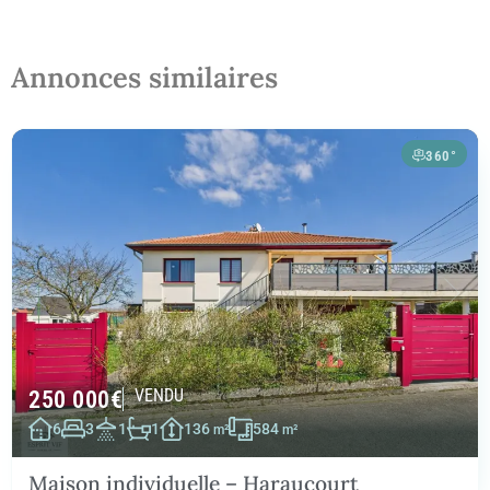
Annonces similaires
360°
250 000
€
VENDU
6
3
1
1
136
584
m²
m²
Maison individuelle – Haraucourt