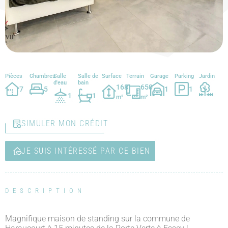
Pièces
Chambres
Salle
Salle de
Surface
Terrain
Garage
Parking
Jardin
d'eau
bain
168
650
7
5
1
1
1
1
m²
m²
SIMULER MON CRÉDIT
JE SUIS INTÉRESSÉ PAR CE BIEN
DESCRIPTION
Magnifique maison de standing sur la commune de