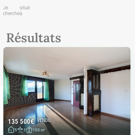
Je
situé
cherche
à
Résultats
135 500
€
VENDU
5
1
103
m²