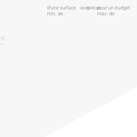
d'une surface
avec
pièces
pour un budget
min. de
max. de
HE