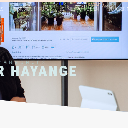
ES
IMMOBILIER PRO
ESTIMEZ VOTRE BIEN
DÉPOSER 
D'ANNONCES
R HAYANGE