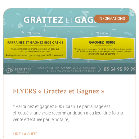
INFORMATIONS
FLYERS « Grattez et Gagnez »
* Parrainez et gagnez 500€ cash. Le parrainage est
effectué si une vraie recommandation a eu lieu. Une fois la
vente effectuée par le notaire,
LIRE LA SUITE