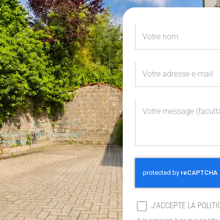
t soyez informé en avant-
 recherche :
J'ACCEPTE LA POLITI