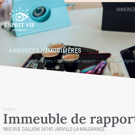
ANNONC
ANNONCES IMMOBILIÈRES
Accueil
>
Biens immobiliers
>
Immeuble de rapport – Jarville-la-Malgra
#VI075
Immeuble de rapport
9BIS RUE GALLIENI 54140 JARVILLE-LA-MALGRANGE