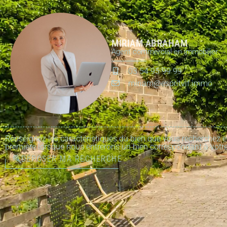
MIRIAM ABRAHAM
Agent commercial en immobilier
03 54 95 99 99
miriam@espritvif.immo
Renseignez les caractéristiques du bien que vous recherchez e
première lorsque nous entrerons un bien correspondant à votre
DÉPOSER MA RECHERCHE