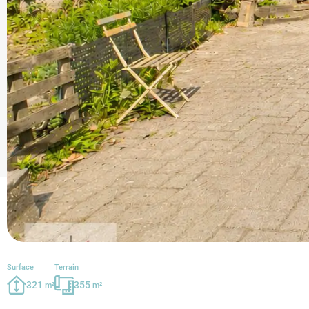
Surface
Terrain
321
355
m²
m²