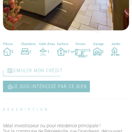
Pièces
Chambres
Salle d'eau
Surface
Terrain
Garage
Jardin
315
2
1
1
67
2
m²
m²
SIMULER MON CRÉDIT
JE SUIS INTÉRESSÉ PAR CE BIEN
DESCRIPTION
Idéal investisseur ou pour résidence principale !
Sur la commune de Réméréville, rue Grandjean, découvrez