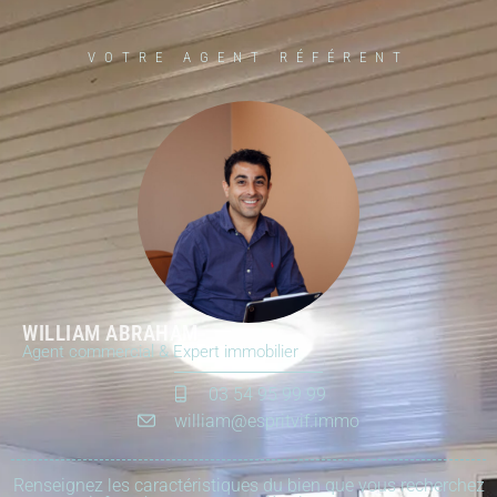
VOTRE AGENT RÉFÉRENT
WILLIAM ABRAHAM
Agent commercial & Expert immobilier
03 54 95 99 99
william@espritvif.immo
Renseignez les caractéristiques du bien que vous recherchez