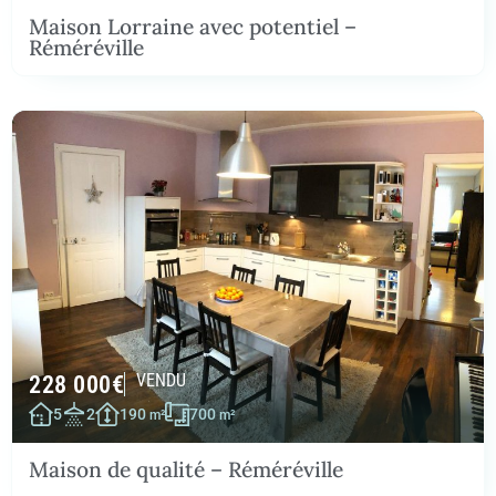
Maison Lorraine avec potentiel –
Réméréville
228 000
€
VENDU
5
2
190
700
m²
m²
Maison de qualité – Réméréville