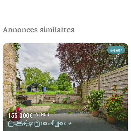
Annonces similaires
360°
155 000
€
VENDU
5
4
1
183
438
m²
m²