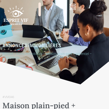
ANNONCES IMMOBILIÈRES
Accueil
>
Biens immobiliers
>
Maison plain-pied + potentiel –
Réméréville
#VM346
Maison plain-pied +