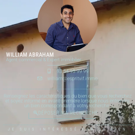
WILLIAM ABRAHAM
Agent commercial & Expert immobilier
03 54 95 99 99
william@espritvif.immo
Renseignez les caractéristiques du bien que vous recherchez
et soyez informé en avant-première lorsque nous entrerons
un bien correspondant à votre recherche :
DÉPOSER MA RECHERCHE
JE SUIS INTÉRESSÉ PAR CE BIEN