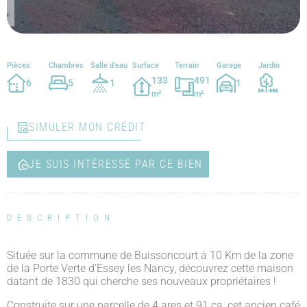
Pièces
Chambres
Salle d'eau
Surface
Terrain
Garage
Jardin
133
491
6
5
1
1
m²
m²
SIMULER MON CRÉDIT
JE SUIS INTÉRESSÉ PAR CE BIEN
DESCRIPTION
Située sur la commune de Buissoncourt à 10 Km de la zone
de la Porte Verte d’Essey les Nancy, découvrez cette maison
datant de 1830 qui cherche ses nouveaux propriétaires !
Construite sur une parcelle de 4 ares et 91 ca, cet ancien café