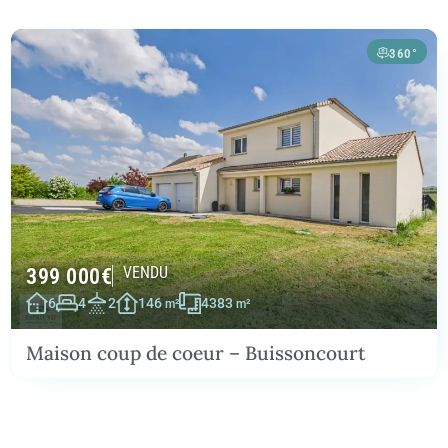
360°
399 000
€
VENDU
6
4
2
146
4383
m²
m²
Maison coup de coeur – Buissoncourt