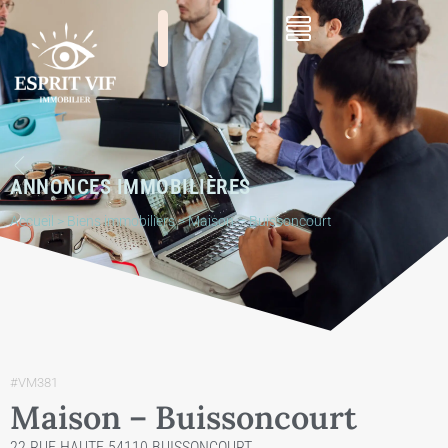
ANNONCES IMMOBILIÈRES
Accueil
>
Biens immobiliers
>
Maison – Buissoncourt
#VM381
Maison – Buissoncourt
22 RUE HAUTE 54110 BUISSONCOURT