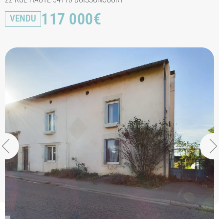
117 000
€
VENDU