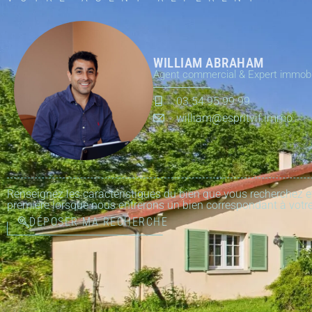
WILLIAM ABRAHAM
Agent commercial & Expert immobi
03 54 95 99 99
william@espritvif.immo
Renseignez les caractéristiques du bien que vous recherchez e
première lorsque nous entrerons un bien correspondant à votre
DÉPOSER MA RECHERCHE