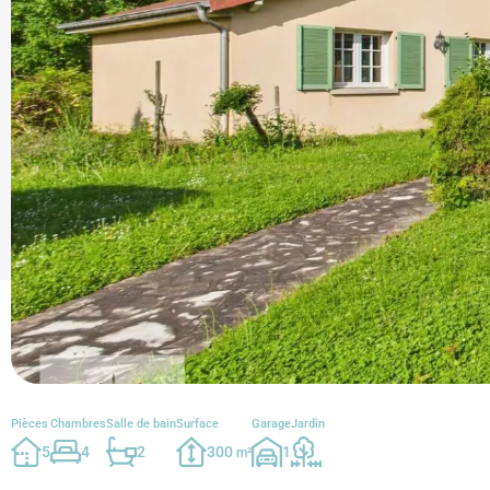
Pièces
Chambres
Salle de bain
Surface
Garage
Jardin
5
4
2
300
1
m²