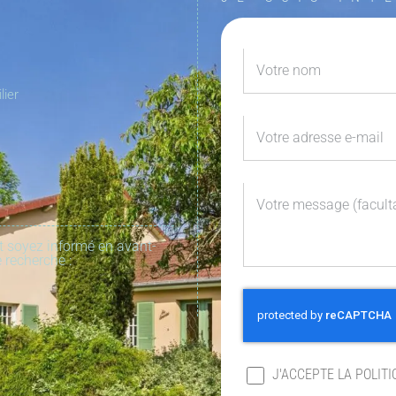
lier
t soyez informé en avant-
 recherche :
J'ACCEPTE LA POLITI