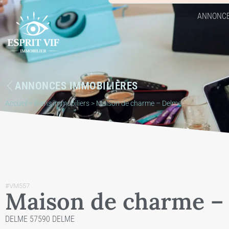
ANNONC
ANNONCES IMMOBILIÈRES
Accueil
>
Biens immobiliers
>
Maison de charme – Delme
#VM557
Maison de charme –
DELME 57590 DELME