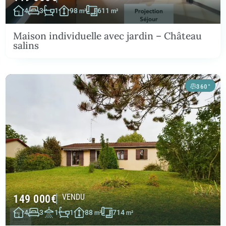
4
3
1
98
611
m²
m²
Maison individuelle avec jardin – Château
salins
360°
149 000
€
VENDU
4
3
1
1
88
714
m²
m²