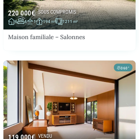
220 000
€
SOUS COMPROMIS
6
4
1
194
1211
m²
m²
Maison familiale – Salonnes
360°
119 000
€
VENDU