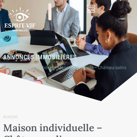
ANNONCES IMMOBILIÈRES
Accueil
>
Biens immobiliers
>
Maison individuelle – Château-salins
#VM295
Maison individuelle –