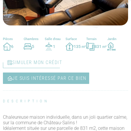
Pièces
Chambres
Salle d'eau
Surface
Terrain
Jardin
6
5
1
135
831
m²
m²
SIMULER MON CRÉDIT
JE SUIS INTÉRESSÉ PAR CE BIEN
DESCRIPTION
Chaleureuse maison individuelle, dans un joli quartier calme,
sur la commune de Château-Salins !
Idéalement située sur une parcelle de 831 m2, cette maison