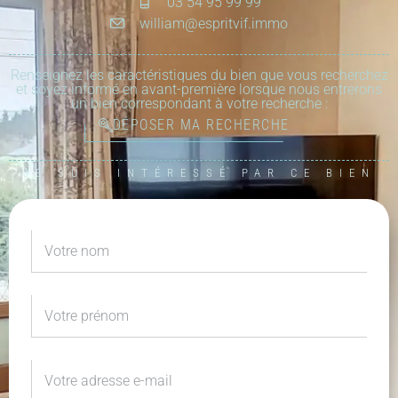
03 54 95 99 99
william@espritvif.immo
Renseignez les caractéristiques du bien que vous recherchez
et soyez informé en avant-première lorsque nous entrerons
un bien correspondant à votre recherche :
DÉPOSER MA RECHERCHE
JE SUIS INTÉRESSÉ PAR CE BIEN