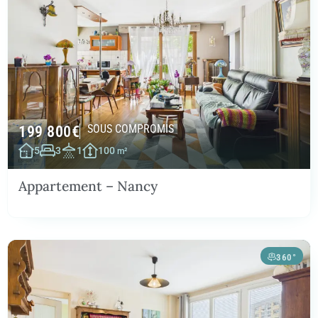
199 800
€
SOUS COMPROMIS
5
3
1
100
m²
Appartement – Nancy
360°