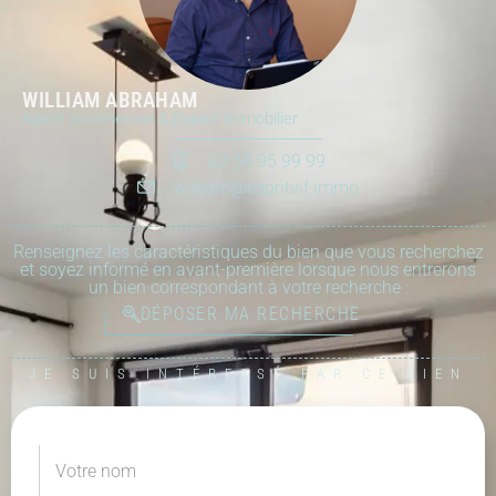
WILLIAM ABRAHAM
Agent commercial & Expert immobilier
03 54 95 99 99
william@espritvif.immo
Renseignez les caractéristiques du bien que vous recherchez
et soyez informé en avant-première lorsque nous entrerons
un bien correspondant à votre recherche :
DÉPOSER MA RECHERCHE
JE SUIS INTÉRESSÉ PAR CE BIEN