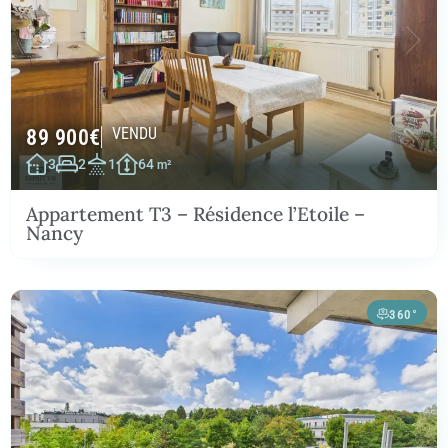
89 900
€
VENDU
3
2
1
64
m²
Appartement T3 – Résidence l’Etoile –
Nancy
360°