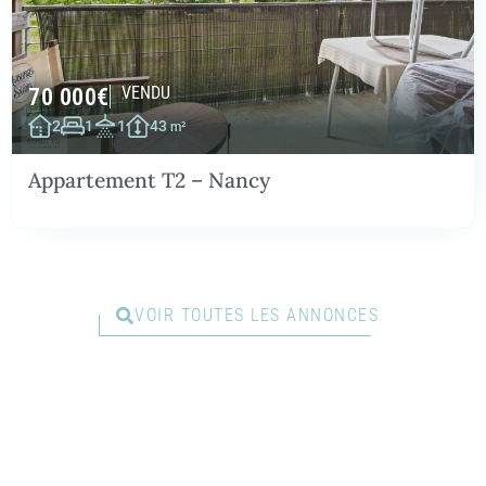
70 000
€
VENDU
2
1
1
43
m²
Appartement T2 – Nancy
VOIR TOUTES LES ANNONCES