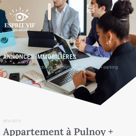
ANNONCES IMMOBILIÈRES
Accueil
>
Biens immobiliers
>
Appartement à Pulnoy + parking
souterrain
#EVI-5013
Appartement à Pulnoy +