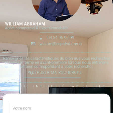
WILLIAM ABRAHAM
Agent commercial & Expert immobilier
03 54 95 99 99
william@espritvif.immo
Renseignez les caractéristiques du bien que vous recherchez
et soyez informé en avant-première lorsque nous entrerons
un bien correspondant à votre recherche :
DÉPOSER MA RECHERCHE
JE SUIS INTÉRESSÉ PAR CE BIEN