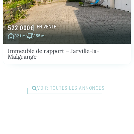
522 000
€
EN VENTE
321
355
m²
m²
Immeuble de rapport – Jarville-la-
Malgrange
VOIR TOUTES LES ANNONCES