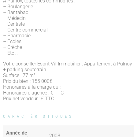
A Pulnoy, toutes les commodités :
– Boulangerie
– Bar tabac
– Médecin
– Dentiste
– Centre commercial
– Pharmacie
– Ecoles
– Crèche
– Etc ..
Votre conseiller Esprit Vif Immobilier : Appartement à Pulnoy
+ parking souterrain
Surface : 77 m²
Prix du bien : 155 000
€
Honoraires à la charge du :
Honoraires d'agence : € TTC
Prix net vendeur : € TTC
CARACTÉRISTIQUES
Année de
2008