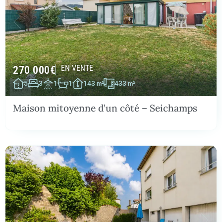
270 000
€
EN VENTE
5
3
1
1
143
433
m²
m²
Maison mitoyenne d’un côté – Seichamps