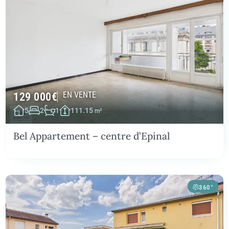
129 000
€
EN VENTE
5
2
1
111.15
m²
Bel Appartement – centre d’Epinal
360°