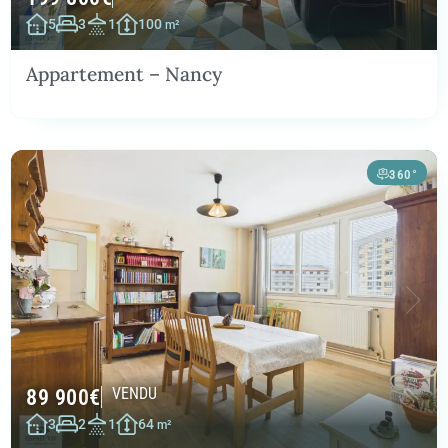
5
3
1
100
m²
Appartement – Nancy
360°
89 900
€
VENDU
3
2
1
64
m²