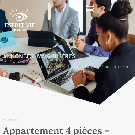
ANNONCES IMMOBILIÈRES
Accueil
>
Biens immobiliers
>
Appartement 4 pièces – Coup de coeur
sur Nancy
#EVI-8113
Appartement 4 pièces –