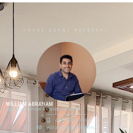
VOTRE AGENT RÉFÉRENT
WILLIAM ABRAHAM
Agent commercial & Expert immobilier
03 54 95 99 99
william@espritvif.immo