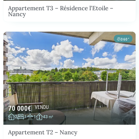
Appartement T3 – Résidence l’Etoile –
Nancy
360°
70 000
€
VENDU
2
1
1
43
m²
Appartement T2 – Nancy