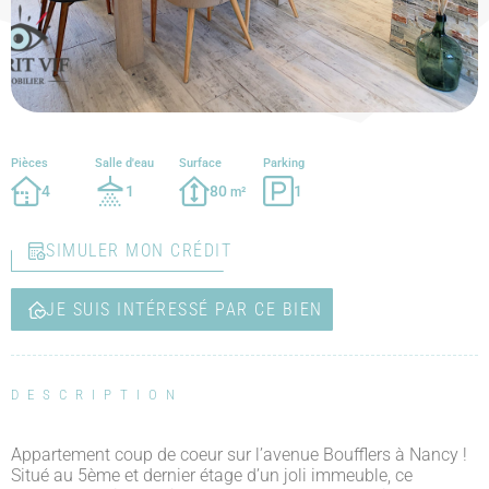
Pièces
Salle d'eau
Surface
Parking
4
1
80
1
m²
SIMULER MON CRÉDIT
JE SUIS INTÉRESSÉ PAR CE BIEN
DESCRIPTION
Appartement coup de coeur sur l’avenue Boufflers à Nancy !
Situé au 5ème et dernier étage d’un joli immeuble, ce