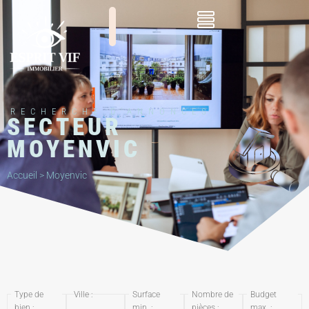
RECHERCHE D'ANNONCES
SECTEUR
MOYENVIC
Accueil
>
Moyenvic
Type de
Ville :
Surface
Nombre de
Budget
bien :
min. :
pièces :
max. :