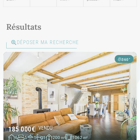
Résultats
DÉPOSER MA RECHERCHE
360°
185 000
€
VENDU
6
5
1
1
200
1062
m²
m²