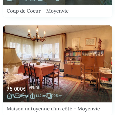
Coup de Coeur – Moyenvic
75 000
€
VENDU
7
5
1
142
995
m²
m²
Maison mitoyenne d’un côté – Moyenvic